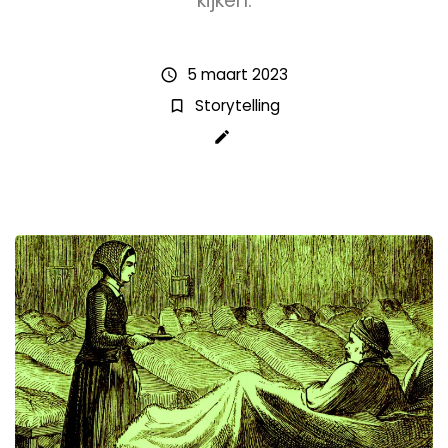
kijken.
5 maart 2023
schedule
Storytelling
bookmark_border
create