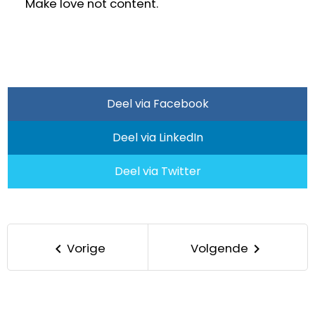
Make love not content.
Deel via Facebook
Deel via LinkedIn
Deel via Twitter
Vorige
Volgende
keyboard_arrow_left
keyboard_arrow_right