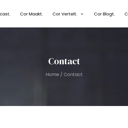
cast.
Cor Maakt.
Cor Vertelt.
Cor Blogt.
C
Contact
Home
/
Contact