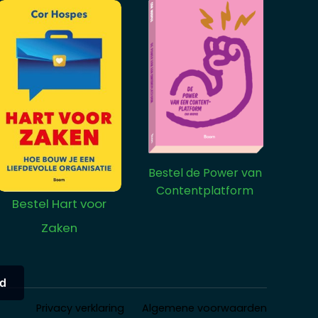
Bestel de Power van
Contentplatform
Bestel Hart voor
Zaken
d
Privacy verklaring
Algemene voorwaarden