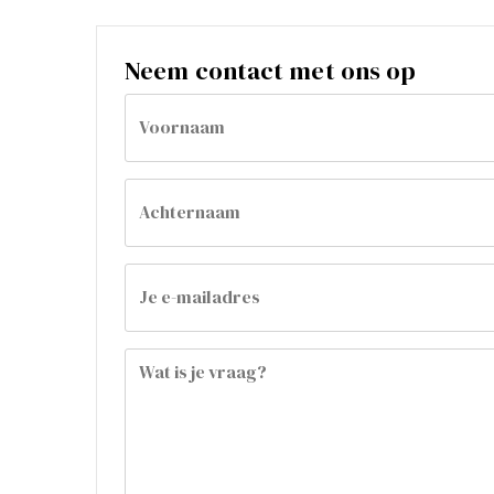
Neem contact met ons op
Call
Voornaam
me
back
by
fax
Achternaam
Je e-mailadres
Wat is je vraag?