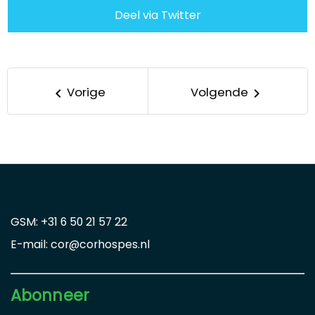
Deel via Twitter
Vorige
Volgende
keyboard_arrow_left
keyboard_arrow_right
GSM: +31 6 50 21 57 22
E-mail: cor@corhospes.nl
Abonneer