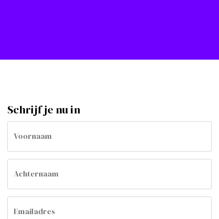
Schrijf je nu in
Call
Voornaam
me
back
by
fax
Achternaam
Emailadres