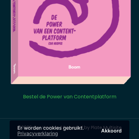
Bestel de Power van Contentplatform
©2026 Cor Hospes | Powered by Plate Multisite
Er worden cookies gebruikt.
Akkoord
Privacyverklaring